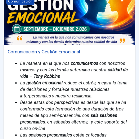
Imagen del curso Comunicación y Gestión Emocional
Comunicación
Comunicación y Gestión Emocional
La manera en la que nos
comunicamos
con nosotros
mismos y con los demás determina nuestra
calidad de
vida
–
Tony Robbins
La
gestión emocional
reduce el estrés, mejora la toma
de decisiones y fortalece nuestras relaciones
interpersonales y nuestra resiliencia.
Desde estas dos perspectivas es desde las que se ha
conformado esta formación de una duración de tres
meses de tipo semi-presencial, con
seis sesiones
presenciales
, en sábados alternos, y este soporte del
curso on-line.
Las
sesiones presenciales
están enfocadas